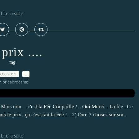
Lire la suite
prix ....
tag
9.08.2011
…
r bricabrocamoi
ais non ... c'est la Fée Coupaille !... Oui Merci ...La fée . Ce
 le prix . ça c'est fait la Fée !... 2) Dire 7 choses sur soi .
Lire la suite