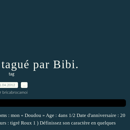
 tagué par Bibi.
tag
1.04.2012
…
r bricabrocamoi
oms : mon « Doudou » Age : 4ans 1/2 Date d'anniversaire : 20
rs : tigré Roux 1 ) Définissez son caractère en quelques