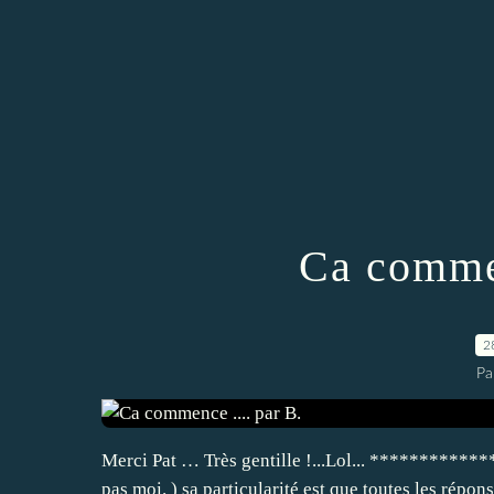
Ca commen
2
Pa
Merci Pat … Très gentille !...Lol... **************
pas moi. ) sa particularité est que toutes les répo