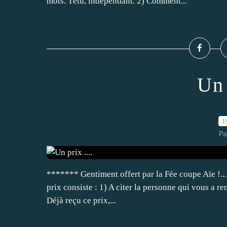
mots. Têtu, indépendant. 2) Comment...
Un 
1
Pa
******* Gentiment offert par la Fée coupe Aïe !... M
prix consiste : 1) A citer la personne qui vous a remis
Déjà reçu ce prix,...