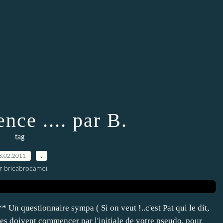
ce .... par B.
tag
8.02.2011
…
r bricabrocamoi
 Un questionnaire sympa ( Si on veut !..c'est Pat qui le dit,
nses doivent commencer par l'initiale de votre pseudo, pour