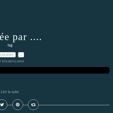
e par ....
tag
2.10.2013
…
r bricabrocamoi
Lire la suite