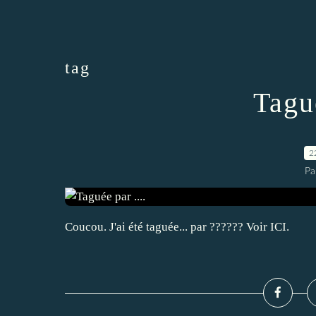
tag
Tagué
2
Pa
Coucou. J'ai été taguée... par ?????? Voir ICI.