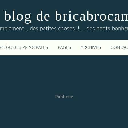
 blog de bricabroca
mplement .. des petites choses !!!... des petits bonheur
ATÉGORIES PRINCIPALES
PAGES
ARCHIVES
CONTAC
Publicité