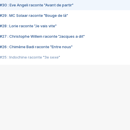
#30 : Eve Angeli raconte "Avant de partir"
#29 : MC Solaar raconte "Bouge de là"
28 : Lorie raconte "Je vais vite"
#27 : Christophe Willem raconte "Jacques a dit"
#26 : Chimène Badi raconte "Entre nous"
#25 : Indochine raconte "3e sexe"
#24 : Zaho raconte "C'est chelou"
#23 : Patrick Bruel raconte "Au café des délices"
#22 : Kyo raconte "Le chemin"
#21 : Nolwenn Leroy raconte "Cassé"
#20 : Patrick Hernandez raconte "Born to be alive"
#19 : Lorie raconte "Près de moi"