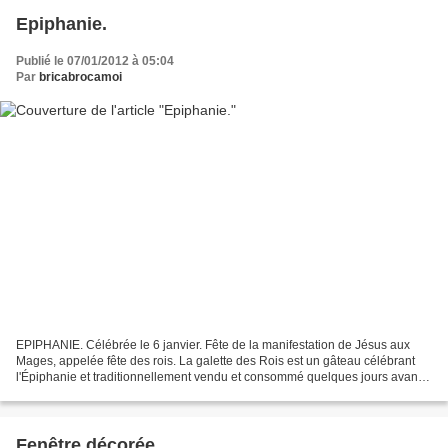
Epiphanie.
Publié le 07/01/2012 à 05:04
Par
bricabrocamoi
EPIPHANIE. Célébrée le 6 janvier. Fête de la manifestation de Jésus aux
Mages, appelée fête des rois. La galette des Rois est un gâteau célébrant
l'Épiphanie et traditionnellement vendu et consommé quelques jours avant
et après cette date. La galette...
Fenêtre décorée