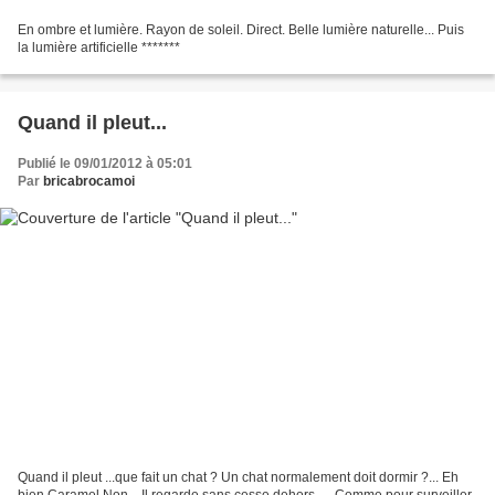
En ombre et lumière. Rayon de soleil. Direct. Belle lumière naturelle... Puis
la lumière artificielle *******
Quand il pleut...
Publié le 09/01/2012 à 05:01
Par
bricabrocamoi
Quand il pleut ...que fait un chat ? Un chat normalement doit dormir ?... Eh
bien Caramel Non... Il regarde sans cesse dehors .... Comme pour surveiller