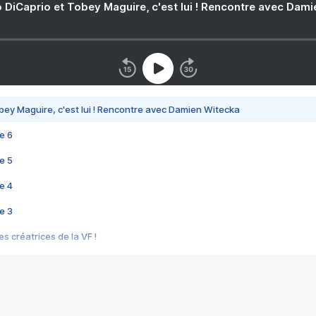
 DiCaprio et Tobey Maguire, c'est lui ! Rencontre avec Dam
bey Maguire, c'est lui ! Rencontre avec Damien Witecka
e 6
e 5
e 4
e 3
s créatrices de la VF !
e 2
e 1
e Mektoub My Love arrive enfin ! Rencontre avec Shaïn Boumedine et Sal