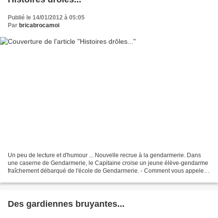
Publié le 14/01/2012 à 05:05
Par
bricabrocamoi
Un peu de lecture et d'humour ... Nouvelle recrue à la gendarmerie. Dans
une caserne de Gendarmerie, le Capitaine croise un jeune élève-gendarme
fraîchement débarqué de l'école de Gendarmerie. - Comment vous appelez-
vous, mon garçon ? - Yves, et vous...
Des gardiennes bruyantes...