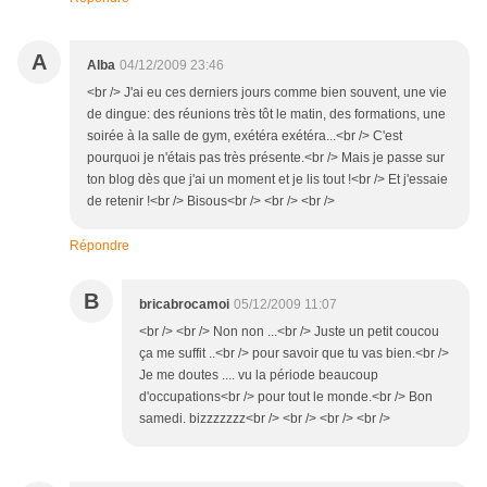
A
Alba
04/12/2009 23:46
<br /> J'ai eu ces derniers jours comme bien souvent, une vie
de dingue: des réunions très tôt le matin, des formations, une
soirée à la salle de gym, exétéra exétéra...<br /> C'est
pourquoi je n'étais pas très présente.<br /> Mais je passe sur
ton blog dès que j'ai un moment et je lis tout !<br /> Et j'essaie
de retenir !<br /> Bisous<br /> <br /> <br />
Répondre
B
bricabrocamoi
05/12/2009 11:07
<br /> <br /> Non non ...<br /> Juste un petit coucou
ça me suffit ..<br /> pour savoir que tu vas bien.<br />
Je me doutes .... vu la période beaucoup
d'occupations<br /> pour tout le monde.<br /> Bon
samedi. bizzzzzzz<br /> <br /> <br /> <br />