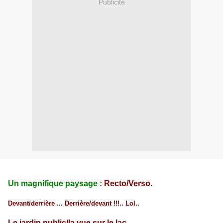
Publicité
Un magnifique paysage :
Recto/Verso.
Devant/derrière ... Derrière/devant !!!.. Lol..
Le jardin public/la vue sur le lac.