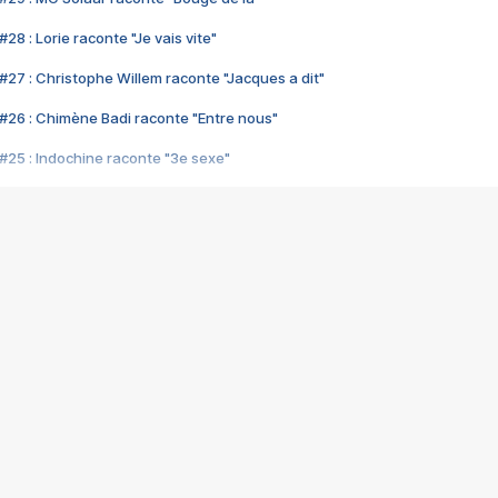
28 : Lorie raconte "Je vais vite"
#27 : Christophe Willem raconte "Jacques a dit"
#26 : Chimène Badi raconte "Entre nous"
#25 : Indochine raconte "3e sexe"
#24 : Zaho raconte "C'est chelou"
#23 : Patrick Bruel raconte "Au café des délices"
#22 : Kyo raconte "Le chemin"
#21 : Nolwenn Leroy raconte "Cassé"
#20 : Patrick Hernandez raconte "Born to be alive"
#19 : Lorie raconte "Près de moi"
#18 : Michael Jones raconte "A nos actes manqués" (avec Jean-Jacque
#17 : Khaled raconte "Aïcha"