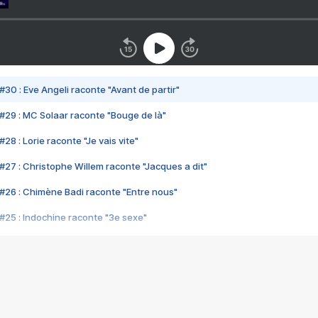
#30 : Eve Angeli raconte "Avant de partir"
#29 : MC Solaar raconte "Bouge de là"
28 : Lorie raconte "Je vais vite"
#27 : Christophe Willem raconte "Jacques a dit"
#26 : Chimène Badi raconte "Entre nous"
#25 : Indochine raconte "3e sexe"
#24 : Zaho raconte "C'est chelou"
#23 : Patrick Bruel raconte "Au café des délices"
#22 : Kyo raconte "Le chemin"