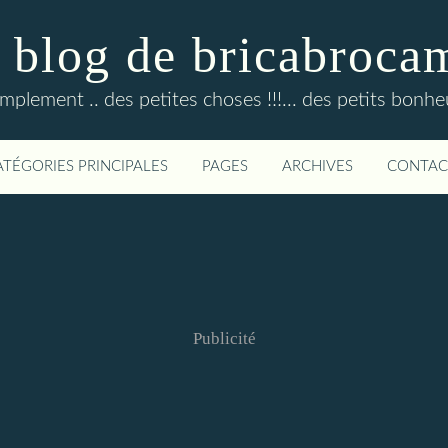
 blog de bricabroca
mplement .. des petites choses !!!... des petits bonheur
ATÉGORIES PRINCIPALES
PAGES
ARCHIVES
CONTAC
Publicité