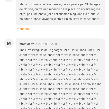
<br /> un dimanche l'été dernier, on est passé par St Georges
de Noisné, on n'a rien reconnu de la place, on a visité l'église
et j'ai pris une photo ( elle est sur mon blog, dans la rubrique
balades et<br /> voyages je crois ). bisous<br /> <br /> <br />
Répondre
M
mamylette
23/01/2010 22:09
<br /> c'est l'église de St georgze<br /> <br /> <br /> <br /> <br
/> <br /> <br /> <br /> <br /> <br /> <br /> <br /> <br /> <br />
<br /> <br /> <br /> <br /> <br /> <br /> <br /> <br /> <br /> <br
/> <br /> <br /> <br /> <br /> <br /> <br /> <br /> <br /> <br />
<br /> <br /> <br /> <br /> <br /> <br /> <br /> <br /> <br /> <br
/> <br /> <br /> <br /> <br /> <br /> <br /> <br /> <br /> <br />
<br /> <br /> <br /> <br /> <br /> <br /> <br /> <br /> <br /> <br
/> <br /> <br /> <br /> <br /> <br /> <br /> <br /> s de Noisné<br
/> <br /> <br /> <br /> <br /> <br /> <br /> <br /> <br /> <br />
<br /> <br /> <br /> <br /> <br /> <br /> <br /> <br /> <br /> <br
/> <br /> <br /> <br /> <br /> <br /> <br /> <br /> <br /> <br />
<br /> <br /> <br /> <br /> <br /> <br /> <br /> <br /> <br /> <br
/> <br /> <br /> <br /> <br /> <br /> <br /> <br /> <br /> <br />