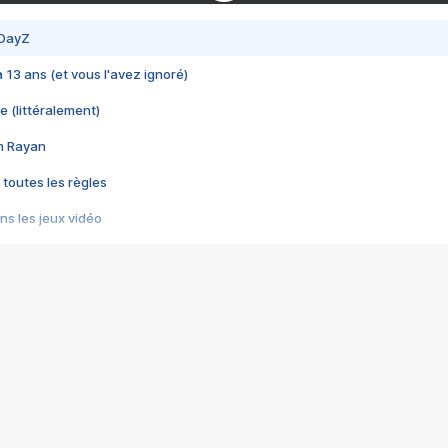
 DayZ
 a 13 ans (et vous l'avez ignoré)
e (littéralement)
im Rayan
 toutes les règles
s les jeux vidéo
us choquant de Rockstar ? - Le scandale BULLY
e plus moche de Steam
du RÊVE tourne au CAUCHEMAR
pendant 8 heures
it… à tort
umiliés par un jeu vidéo