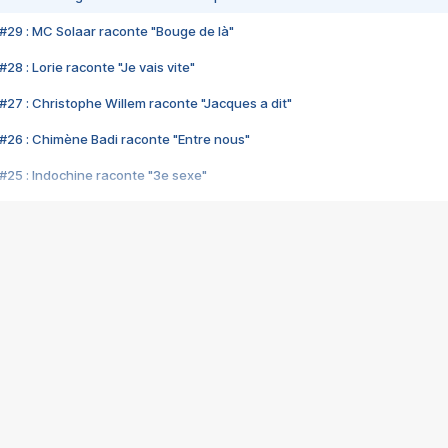
#29 : MC Solaar raconte "Bouge de là"
28 : Lorie raconte "Je vais vite"
#27 : Christophe Willem raconte "Jacques a dit"
#26 : Chimène Badi raconte "Entre nous"
#25 : Indochine raconte "3e sexe"
#24 : Zaho raconte "C'est chelou"
#23 : Patrick Bruel raconte "Au café des délices"
#22 : Kyo raconte "Le chemin"
#21 : Nolwenn Leroy raconte "Cassé"
#20 : Patrick Hernandez raconte "Born to be alive"
#19 : Lorie raconte "Près de moi"
#18 : Michael Jones raconte "A nos actes manqués" (avec Jean-Jacque