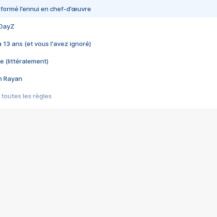
nsformé l’ennui en chef-d’œuvre
 DayZ
 a 13 ans (et vous l'avez ignoré)
e (littéralement)
im Rayan
 toutes les règles
s les jeux vidéo
us choquant de Rockstar ? - Le scandale BULLY
e plus moche de Steam
du RÊVE tourne au CAUCHEMAR
pendant 8 heures
it… à tort