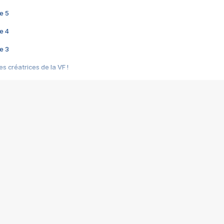
e 5
e 4
e 3
s créatrices de la VF !
e 2
e 1
e Mektoub My Love arrive enfin ! Rencontre avec Shaïn Boumedine et Sal
i : après Toni en famille
elle réalise le bouleversant Dites lui que je l'aime
ais ! Rencontre autour de Vie privée de Rebecca Zlotowski
 de Marguerite, Grave... Rencontre avec Ella Rumpf
 Les Rêveurs, un film intime sur la santé mentale