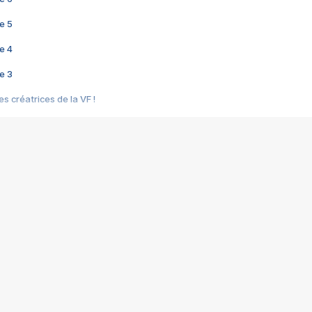
e 5
e 4
e 3
s créatrices de la VF !
e 2
e 1
e Mektoub My Love arrive enfin ! Rencontre avec Shaïn Boumedine et Sal
i : après Toni en famille
elle réalise le bouleversant Dites lui que je l'aime
ais ! Rencontre autour de Vie privée de Rebecca Zlotowski
 de Marguerite, Grave... Rencontre avec Ella Rumpf
 Les Rêveurs, un film intime sur la santé mentale