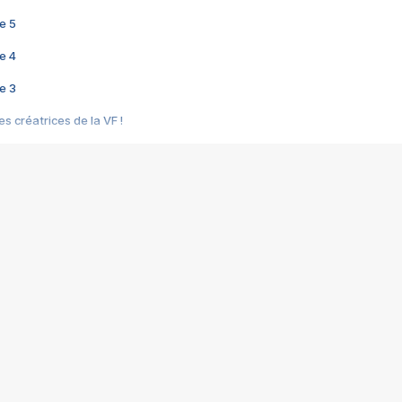
e 5
e 4
e 3
s créatrices de la VF !
e 2
e 1
e Mektoub My Love arrive enfin ! Rencontre avec Shaïn Boumedine et Sal
i : après Toni en famille
elle réalise le bouleversant Dites lui que je l'aime
ais ! Rencontre autour de Vie privée de Rebecca Zlotowski
 de Marguerite, Grave... Rencontre avec Ella Rumpf
 Les Rêveurs, un film intime sur la santé mentale