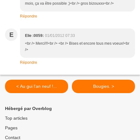
mois, ça va être possible ;)<br /> gros bizouxxx<br />
Répondre
E
Elie :0059:
01/01/2012 07:33
<br /> Merci!!!<br /> <br /> Bises et encore tous mes voeux!<br
/>
Répondre
< Au gui l'an neuf !...
Bougies. >
Hébergé par Overblog
Top articles
Pages
Contact