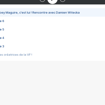
bey Maguire, c'est lui ! Rencontre avec Damien Witecka
e 6
e 5
e 4
e 3
s créatrices de la VF !
e 2
e 1
e Mektoub My Love arrive enfin ! Rencontre avec Shaïn Boumedine et Sal
i : après Toni en famille
elle réalise le bouleversant Dites lui que je l'aime