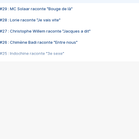
#29 : MC Solaar raconte "Bouge de là"
28 : Lorie raconte "Je vais vite"
#27 : Christophe Willem raconte "Jacques a dit"
#26 : Chimène Badi raconte "Entre nous"
#25 : Indochine raconte "3e sexe"
#24 : Zaho raconte "C'est chelou"
#23 : Patrick Bruel raconte "Au café des délices"
#22 : Kyo raconte "Le chemin"
#21 : Nolwenn Leroy raconte "Cassé"
#20 : Patrick Hernandez raconte "Born to be alive"
#19 : Lorie raconte "Près de moi"
#18 : Michael Jones raconte "A nos actes manqués" (avec Jean-Jacque