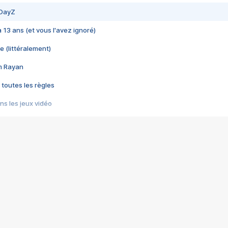
 DayZ
 a 13 ans (et vous l'avez ignoré)
e (littéralement)
im Rayan
 toutes les règles
s les jeux vidéo
us choquant de Rockstar ? - Le scandale BULLY
e plus moche de Steam
du RÊVE tourne au CAUCHEMAR
pendant 8 heures
it… à tort
umiliés par un jeu vidéo