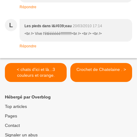
Répondre
L
Les pieds dans l&#039;eau
20/03/2010 17:14
<br /> Vive l'étéééééé!!!!!!!!!!!!<br /> <br /> <br />
Répondre
< chats d'ici et là...3
Crochet de Chatelaine . >
couleurs et orange.
Hébergé par Overblog
Top articles
Pages
Contact
Signaler un abus