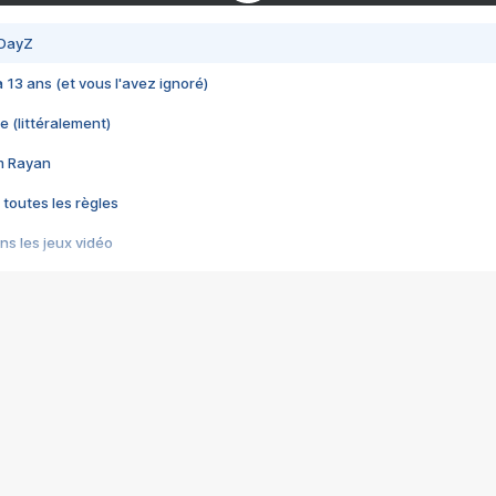
 DayZ
 a 13 ans (et vous l'avez ignoré)
e (littéralement)
im Rayan
 toutes les règles
s les jeux vidéo
us choquant de Rockstar ? - Le scandale BULLY
e plus moche de Steam
du RÊVE tourne au CAUCHEMAR
pendant 8 heures
it… à tort
umiliés par un jeu vidéo