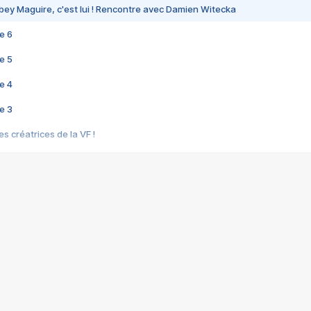
bey Maguire, c'est lui ! Rencontre avec Damien Witecka
e 6
e 5
e 4
e 3
s créatrices de la VF !
e 2
e 1
e Mektoub My Love arrive enfin ! Rencontre avec Shaïn Boumedine et Sal
i : après Toni en famille
elle réalise le bouleversant Dites lui que je l'aime
ais ! Rencontre autour de Vie privée de Rebecca Zlotowski
 de Marguerite, Grave... Rencontre avec Ella Rumpf