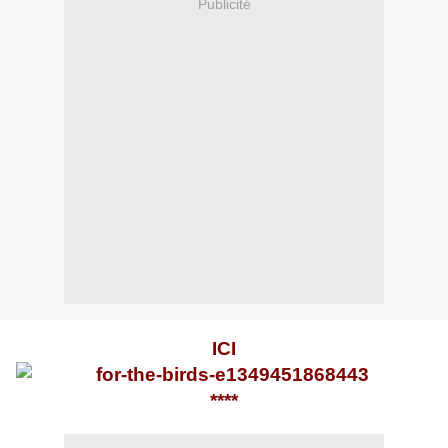
Publicité
ICI
****