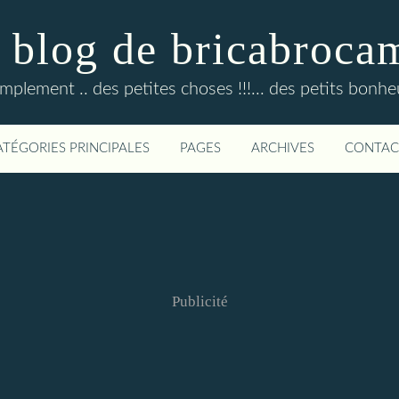
 blog de bricabroca
mplement .. des petites choses !!!... des petits bonheur
ATÉGORIES PRINCIPALES
PAGES
ARCHIVES
CONTAC
Publicité