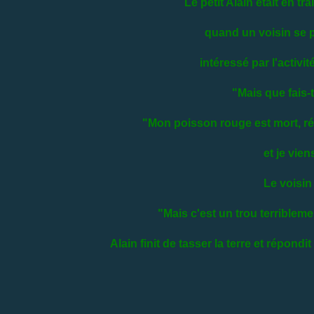
Le petit Alain était en tr
quand un voisin se p
intéressé par l'activité
"Mais que fais-
"Mon poisson rouge est mort, rép
et je vien
Le voisin
"Mais c'est un trou terrible
Alain finit de tasser la terre et répondit