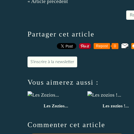
« Article précédent
Re
Partager cet article
Repost
0
S'inscrire à la newsletter
Vous aimerez aussi :
Les Zozios...
Les zozios !...
Commenter cet article