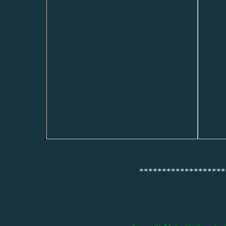
*******************