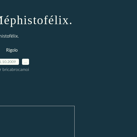
Méphistofélix.
istofélix.
Rigolo
1.10.2009
…
r bricabrocamoi