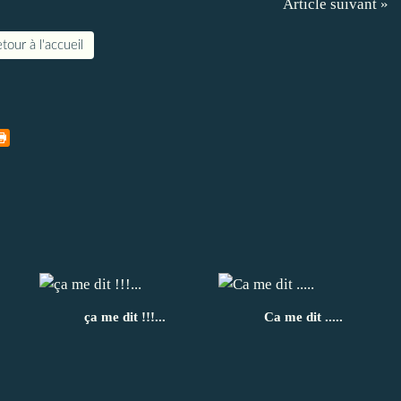
Article suivant »
tour à l'accueil
ça me dit !!!...
Ca me dit .....