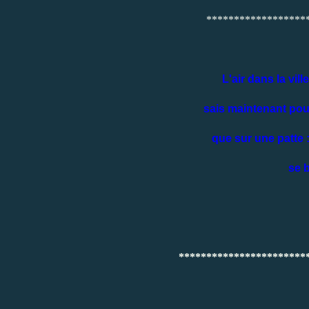
******************
L'air dans la vill
sais maintenant pou
que sur une patte :
se 
***********************