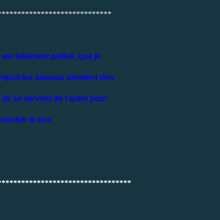
*****************************
e est tellement pollué, que je
rquoi les oiseaux dorment rien
 ils se servent de l'autre pour
boucher le nez.
**********************************