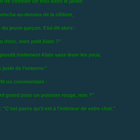
ain de combler un trou dans le jardin
encha au-dessus de la clôture,
 du jeune garçon. Il lui dit alors :
tu donc, mon petit Alain ?"
ondit tristement Alain sans lever les yeux,
s juste de l'enterrer."
 fit un commentaire :
ment grand pour un poisson rouge, non ?"
 : "C'est parce qu'il est à l'intérieur de votre chat."