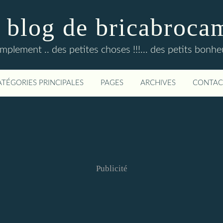
 blog de bricabroca
mplement .. des petites choses !!!... des petits bonheur
ATÉGORIES PRINCIPALES
PAGES
ARCHIVES
CONTAC
Publicité