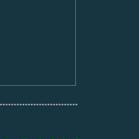
****************************