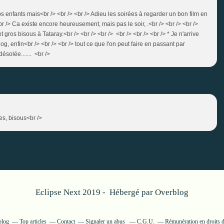
nos enfants mais<br /> <br /> <br /> Adieu les soirées à regarder un bon film en
 <br /> Ca existe encore heureusement, mais pas le soir, .<br /> <br /> <br />
 gros bisous à Tataray.<br /> <br /> <br /> <br /> <br /> <br /> * Je n'arrive
, enfin<br /> <br /> <br /> tout ce que l'on peut faire en passant par
ésolée....... <br />
es, bisous<br />
Eclipse Next 2019 - Hébergé par
Overblog
blog
Top articles
Contact
Signaler un abus
C.G.U.
Rémunération en droits d