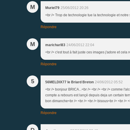
M
Muriel79
25/06/2012 20:26
<br /> Trop de technologie tue la technologie et notre 
Répondre
M
maricharl83
24/06/2012 22:04
<br /> c'est tout à fait juste ces images j'adore et ce
Répondre
5
56MELDIX77 le Briard Breton
24/06/2012 05:52
<br /> bonjour BRICA...<br /> <br /> <br /> comme l'alcoo
compte a rebours est lançé depuis deja un certain tem
bon dimanche<br /> <br /> <br /> bisous<br /> <br 
Répondre
D