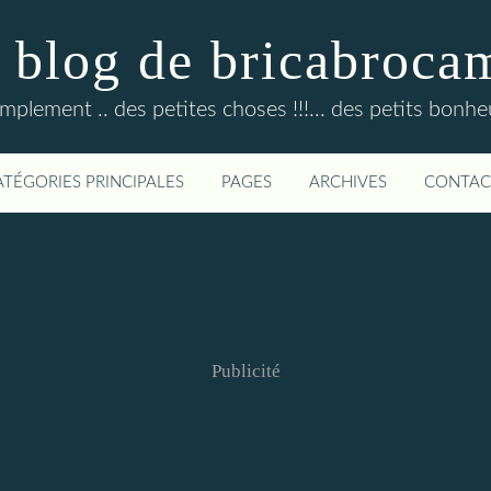
 blog de bricabroca
mplement .. des petites choses !!!... des petits bonheur
ATÉGORIES PRINCIPALES
PAGES
ARCHIVES
CONTAC
Publicité