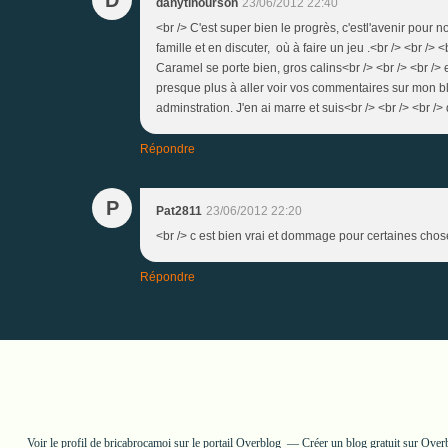
danytinourson
23/06/2012 22:40
<br /> C'est super bien le progrès, c'estl'avenir pour 
famille et en discuter, où à faire un jeu .<br /> <br />
Caramel se porte bien, gros calins<br /> <br /> <br /> et
presque plus à aller voir vos commentaires sur mon blog
adminstration. J'en ai marre et suis<br /> <br /> <br /> d
Répondre
P
Pat2811
23/06/2012 22:20
<br /> c est bien vrai et dommage pour certaines chos
Répondre
Voir le profil de
bricabrocamoi
sur le portail Overblog
Créer un blog gratuit sur Over