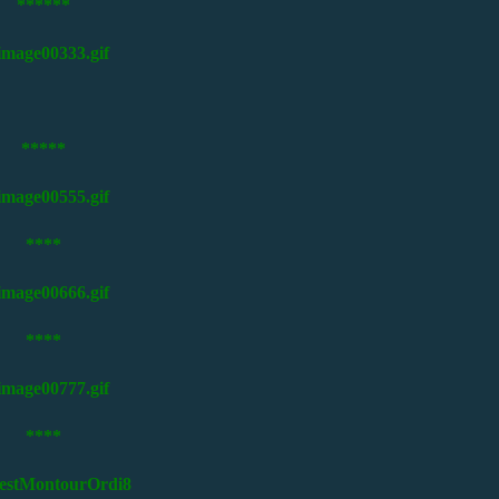
******
*****
****
****
****