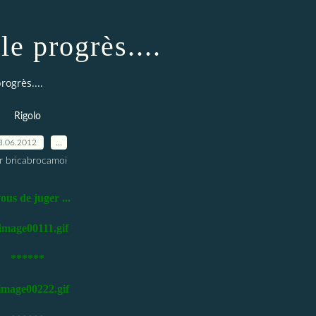
le progrès....
progrès....
Rigolo
3.06.2012
…
r bricabrocamoi
ous de juger ...
******