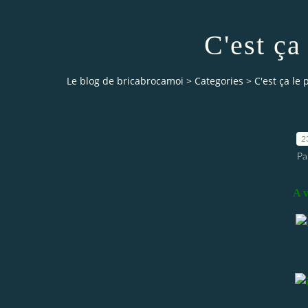
C'est ça 
Le blog de bricabrocamoi
>
Categories
>
C'est ça le 
2
Pa
A v