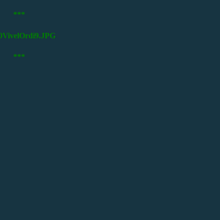
***
***