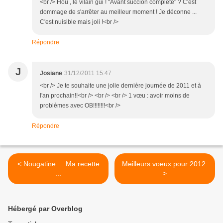
<br /> Hou , le vilain gui ! "Avant succion complète" ? C'est
dommage de s'arrêter au meilleur moment ! Je déconne ...
C'est nuisible mais joli !<br />
Répondre
J
Josiane
31/12/2011 15:47
<br /> Je te souhaite une jolie dernière journée de 2011 et à
l'an prochain!!<br /> <br /> <br /> 1 vœu : avoir moins de
problèmes avec OB!!!!!!!!<br />
Répondre
< Nougatine ... Ma recette
Meilleurs voeux pour 2012.
...
>
Hébergé par Overblog