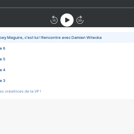
bey Maguire, c'est lui ! Rencontre avec Damien Witecka
e 6
e 5
e 4
e 3
s créatrices de la VF !
e 2
e 1
e Mektoub My Love arrive enfin ! Rencontre avec Shaïn Boumedine et Sal