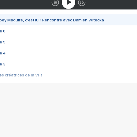
bey Maguire, c'est lui ! Rencontre avec Damien Witecka
e 6
e 5
e 4
e 3
s créatrices de la VF !
e 2
e 1
e Mektoub My Love arrive enfin ! Rencontre avec Shaïn Boumedine et Sal
i : après Toni en famille
elle réalise le bouleversant Dites lui que je l'aime