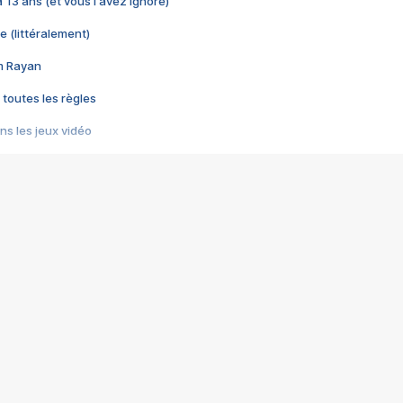
 a 13 ans (et vous l'avez ignoré)
e (littéralement)
im Rayan
 toutes les règles
s les jeux vidéo
us choquant de Rockstar ? - Le scandale BULLY
e plus moche de Steam
du RÊVE tourne au CAUCHEMAR
pendant 8 heures
it… à tort
umiliés par un jeu vidéo
ire - Final Fantasy 8
ti un empire - Age of Empires