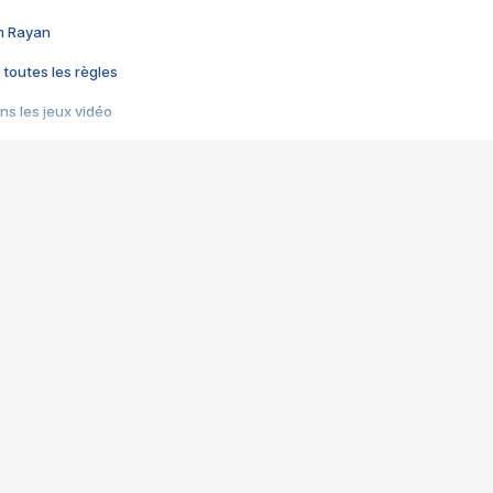
im Rayan
 toutes les règles
s les jeux vidéo
us choquant de Rockstar ? - Le scandale BULLY
e plus moche de Steam
du RÊVE tourne au CAUCHEMAR
pendant 8 heures
it… à tort
umiliés par un jeu vidéo
ire - Final Fantasy 8
ti un empire - Age of Empires
story DOFUS