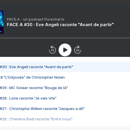
FACE A - un podcast Purecharts
FACE A #30 : Eve Angeli raconte "Avant de partir"
#30 : Eve Angeli raconte "Avant de partir"
48 "L'Odyssée" de Christopher Nolan
#29 : MC Solaar raconte "Bouge de là"
28 : Lorie raconte "Je vais vite"
#27 : Christophe Willem raconte "Jacques a dit"
#26 : Chimène Badi raconte "Entre nous"
#25 : Indochine raconte "3e sexe"