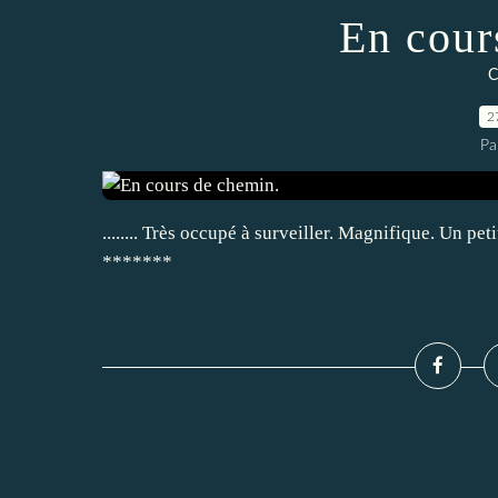
En cour
C
2
Pa
........ Très occupé à surveiller. Magnifique. Un pet
*******