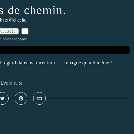
s de chemin.
hats d'ici et là.
7.11.2012
…
r bricabrocamoi
it regard dans ma direction !.... Intrigué quand même !...
Lire la suite