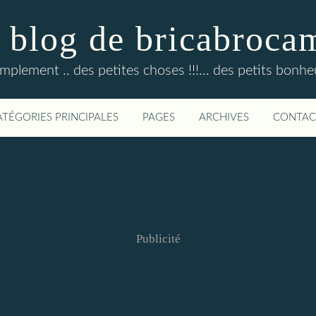
 blog de bricabroca
mplement .. des petites choses !!!... des petits bonheur
ATÉGORIES PRINCIPALES
PAGES
ARCHIVES
CONTAC
Publicité