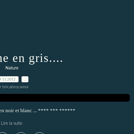
 en gris....
Nature
9.11.2012
…
r bricabrocamoi
 en noir et blanc ... **** *** ******
Lire la suite