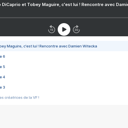
 DiCaprio et Tobey Maguire, c'est lui ! Rencontre avec Dam
bey Maguire, c'est lui ! Rencontre avec Damien Witecka
e 6
e 5
e 4
e 3
s créatrices de la VF !
e 2
e 1