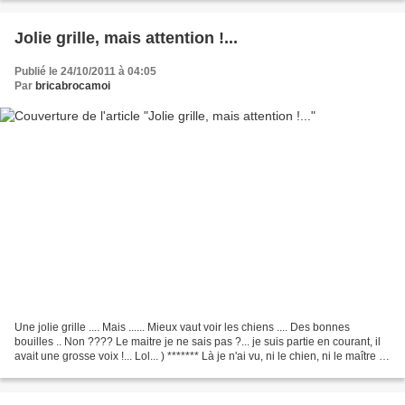
Jolie grille, mais attention !...
Publié le 24/10/2011 à 04:05
Par
bricabrocamoi
Une jolie grille .... Mais ...... Mieux vaut voir les chiens .... Des bonnes
bouilles .. Non ???? Le maitre je ne sais pas ?... je suis partie en courant, il
avait une grosse voix !... Lol... ) ******* Là je n'ai vu, ni le chien, ni le maître ..
mais...