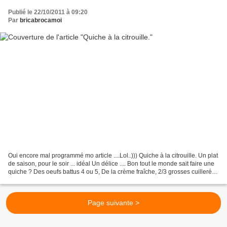
Publié le 22/10/2011 à 09:20
Par
bricabrocamoi
Oui encore mal programmé mo article ....Lol..))) Quiche à la citrouille. Un plat
de saison, pour le soir ... idéal Un délice .... Bon tout le monde sait faire une
quiche ? Des oeufs battus 4 ou 5, De la crème fraîche, 2/3 grosses cuillerées
à soupe Du...
Page suivante >