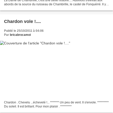
La Dame de Chambrille, c'est une belle histoire.... Autrefois s'élevait aux
abords de la source du ruisseau de Chambrille, le castel de Fonquérré. Il y
avait eu là le chatelain...
Chardon vole !....
Publié le 25/10/2011 à 04:06
Par
bricabrocamoi
Chardon . Chevelu ...échevelé !... ******* Un peu de vent. Il s'envole. *********
Du soleil. Il est brillant. Pour mon plaisir . *********