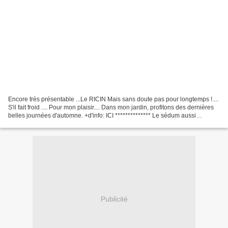
Encore très présentable ...Le RICIN Mais sans doute pas pour longtemps !....
S'il fait froid .... Pour mon plaisir.... Dans mon jardin, profitons des dernières
belles journées d'automne. +d'info: ICI ************** Le sédum aussi
d'ailleurs. + d'info...
Publicité