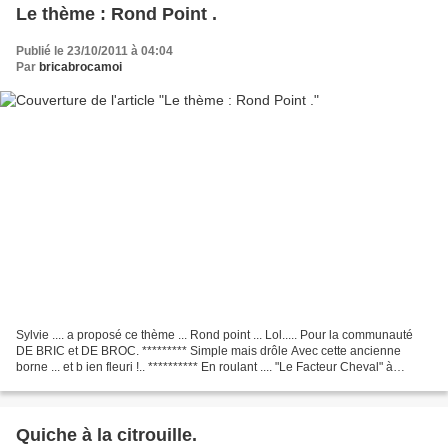
Le thème : Rond Point .
Publié le 23/10/2011 à 04:04
Par
bricabrocamoi
Sylvie .... a proposé ce thème ... Rond point ... Lol..... Pour la communauté
DE BRIC et DE BROC. ********* Simple mais drôle Avec cette ancienne
borne ... et b ien fleuri !.. ********** En roulant .... "Le Facteur Cheval" à
Hauterives. un petit morceau...
Quiche à la citrouille.