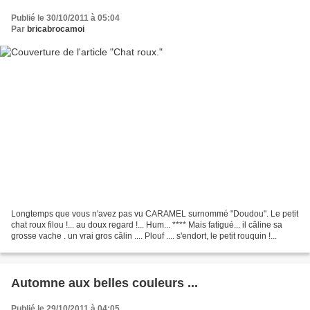
Publié le 30/10/2011 à 05:04
Par
bricabrocamoi
Longtemps que vous n'avez pas vu CARAMEL surnommé "Doudou". Le petit
chat roux filou !... au doux regard !... Hum... **** Mais fatigué... il câline sa
grosse vache . un vrai gros câlin .... Plouf .... s'endort, le petit rouquin !...
Automne aux belles couleurs ...
Publié le 29/10/2011 à 04:05