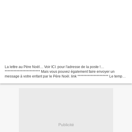
La lettre au Père Noël.... Voir ICI. pour l'adresse de la poste !....
************************ Mais vous pouvez également faire envoyer un
message à votre enfant par le Père Noël. link ********************* Le temps
aujourd'hui ... chez nous. 3° .
Publicité