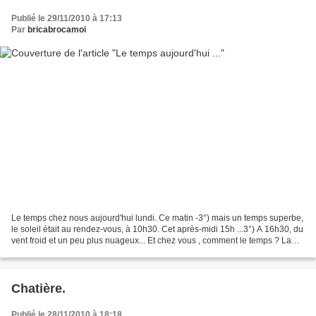
Publié le 29/11/2010 à 17:13
Par
bricabrocamoi
Le temps chez nous aujourd'hui lundi. Ce matin -3°) mais un temps superbe,
le soleil était au rendez-vous, à 10h30. Cet après-midi 15h ...3°) A 16h30, du
vent froid et un peu plus nuageux... Et chez vous , comment le temps ? La
dernière à l'abri d'un...
Chatière.
Publié le 28/11/2010 à 18:18