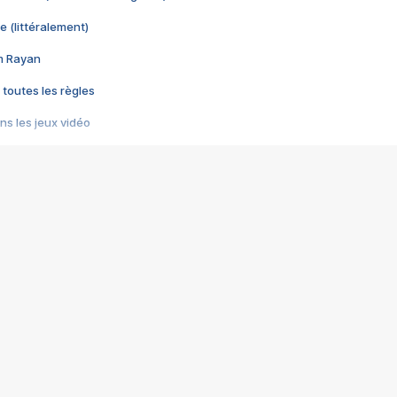
e (littéralement)
im Rayan
 toutes les règles
s les jeux vidéo
us choquant de Rockstar ? - Le scandale BULLY
e plus moche de Steam
du RÊVE tourne au CAUCHEMAR
pendant 8 heures
it… à tort
umiliés par un jeu vidéo
ire - Final Fantasy 8
ti un empire - Age of Empires