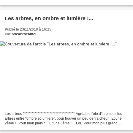
Les voilà bébé link
Les arbres, en ombre et lumière !...
Publié le 23/11/2010 à 16:25
Par
bricabrocamoi
Les arbres *********************************** Agréable l'été d'être sous les
arbres entre "ombre et lumière", pour trouver un peu de fraicheur . Et une
2ème !...Pour mon plaisir ... Et une 3ème !.... Lol.. Pour mon plus grand
plaisir....