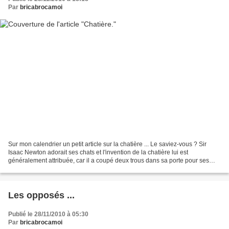
Par
bricabrocamoi
Sur mon calendrier un petit article sur la chatière ... Le saviez-vous ? Sir
Isaac Newton adorait ses chats et l'invention de la chatière lui est
généralement attribuée, car il a coupé deux trous dans sa porte pour ses
chats, la premier étant trop haute...
Les opposés ...
Publié le 28/11/2010 à 05:30
Par
bricabrocamoi