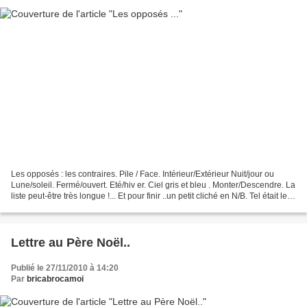
Les opposés : les contraires. Pile / Face. Intérieur/Extérieur Nuit/jour ou
Lune/soleil. Fermé/ouvert. Eté/hiv er. Ciel gris et bleu . Monter/Descendre. La
liste peut-être très longue !... Et pour finir ..un petit cliché en N/B. Tel était le
thème de...
Lettre au Père Noël..
Publié le 27/11/2010 à 14:20
Par
bricabrocamoi