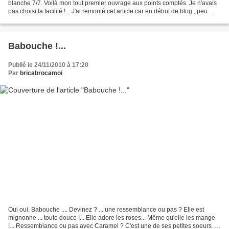
blanche 7/7. Voilà mon tout premier ouvrage aux points comptés. Je n'avais
pas choisi la facilité !... J'ai remonté cet article car en début de blog , peu
regardé..... ******************************...
Babouche !...
Publié le 24/11/2010 à 17:20
Par
bricabrocamoi
Oui oui, Babouche .... Devinez ? ... une ressemblance ou pas ? Elle est
mignonne ... toute douce !... Elle adore les roses... Même qu'elle les mange
!... Ressemblance ou pas avec Caramel ? C'est une de ses petites soeurs ....