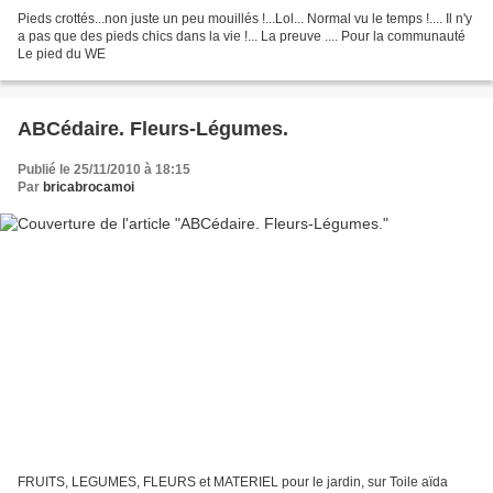
Pieds crottés...non juste un peu mouillés !...Lol... Normal vu le temps !.... Il n'y
a pas que des pieds chics dans la vie !... La preuve .... Pour la communauté
Le pied du WE
ABCédaire. Fleurs-Légumes.
Publié le 25/11/2010 à 18:15
Par
bricabrocamoi
FRUITS, LEGUMES, FLEURS et MATERIEL pour le jardin, sur Toile aïda