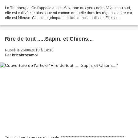
La Thunbergia. On l'appelle aussi : Suzanne aux yeux noirs. Vivace au sud,
elle est cultivée le plus souvent comme annuelle dans les régions centre car
elle est frileuse. C'est une grimpante, il faut donc la palisser. Elle se
développe très rapidement,...
Rire de tout .....Sapin. et Chiens...
Publié le 26/08/2010 à 14:18
Par
bricabrocamoi
Trouvé dans la presse régionale. *****************************************