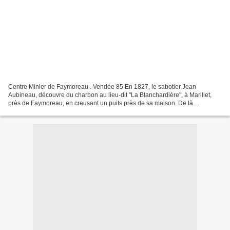
Centre Minier de Faymoreau . Vendée 85 En 1827, le sabotier Jean
Aubineau, découvre du charbon au lieu-dit "La Blanchardière", à Marillet,
près de Faymoreau, en creusant un puits près de sa maison. De là
commence pour le bassin minier de Faymoreau une...