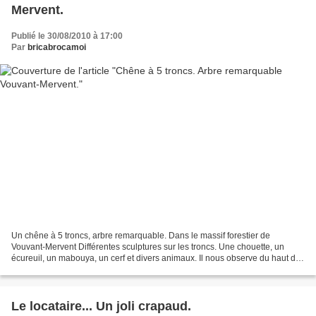
Mervent.
Publié le 30/08/2010 à 17:00
Par
bricabrocamoi
Un chêne à 5 troncs, arbre remarquable. Dans le massif forestier de
Vouvant-Mervent Différentes sculptures sur les troncs. Une chouette, un
écureuil, un mabouya, un cerf et divers animaux. Il nous observe du haut de
son perchoir !... Et à côté un autre...
Le locataire... Un joli crapaud.