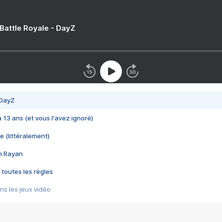
 Battle Royale - DayZ
 DayZ
 a 13 ans (et vous l'avez ignoré)
e (littéralement)
im Rayan
 toutes les règles
s les jeux vidéo
us choquant de Rockstar ? - Le scandale BULLY