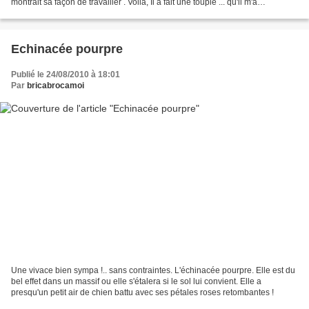
montrait sa façon de travailler . Voilà, Il a fait une toupie ... qu'il m'a
gracieusement offerte !.. Merci pour...
Echinacée pourpre
Publié le 24/08/2010 à 18:01
Par
bricabrocamoi
Une vivace bien sympa !.. sans contraintes. L'échinacée pourpre. Elle est du
bel effet dans un massif ou elle s'étalera si le sol lui convient. Elle a
presqu'un petit air de chien battu avec ses pétales roses retombantes !