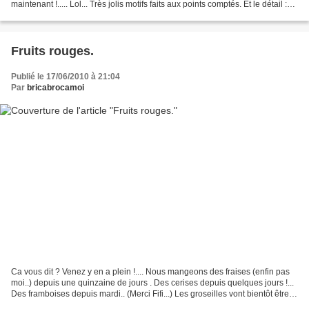
maintenant !..... Lol... Très jolis motifs faits aux points comptés. Et le détail :
les petits chats...
Fruits rouges.
Publié le 17/06/2010 à 21:04
Par
bricabrocamoi
Ca vous dit ? Venez y en a plein !.... Nous mangeons des fraises (enfin pas
moi..) depuis une quinzaine de jours . Des cerises depuis quelques jours !...
Des framboises depuis mardi.. (Merci Fifi...) Les groseilles vont bientôt être
mûres pour faire de...