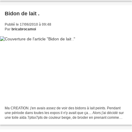
Bidon de lait .
Publié le 17/06/2010 à 09:48
Par
bricabrocamoi
Ma CREATION. j'en avais assez de voir des bidons à lait peints. Pendant
une période dans toutes les expos il n'y avait que ça.... Alors j'ai décidé sur
une toile aïda 7ptsx7pts de couleur beige, de broder en prenant comme
thème : le LAIT. J'ai donc brodé...