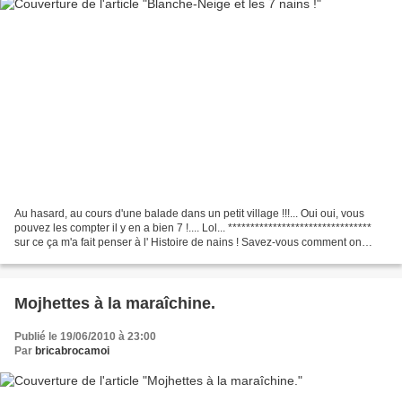
Au hasard, au cours d'une balade dans un petit village !!!... Oui oui, vous
pouvez les compter il y en a bien 7 !.... Lol... ********************************
sur ce ça m'a fait penser à l' Histoire de nains ! Savez-vous comment on
appelle un nain ? 1)...
Mojhettes à la maraîchine.
Publié le 19/06/2010 à 23:00
Par
bricabrocamoi