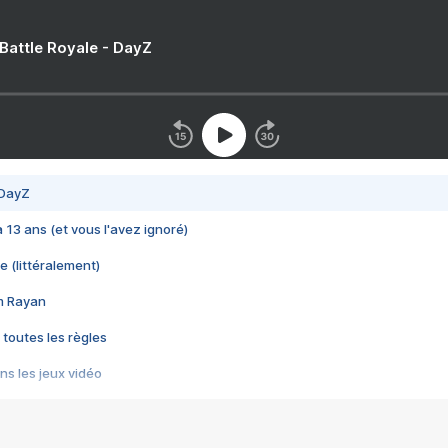
 Battle Royale - DayZ
 DayZ
 a 13 ans (et vous l'avez ignoré)
e (littéralement)
im Rayan
 toutes les règles
s les jeux vidéo
us choquant de Rockstar ? - Le scandale BULLY
e plus moche de Steam