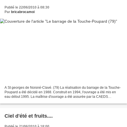
Publié le 22/06/2010 à 08:30
Par
bricabrocamoi
A St georges de Noisné-Clavé. (79) La réalisation du barrage de la Touche-
Poupard a été décidé en 1988. Construit en 1994, l'ouvrage a été mis en
eau début 1995. La maîtrise d'ouvrage a été assurée par la CAEDS
(Compagnie d'Aménagement des Eaux des Deux-Sèvres),...
Ciel d'été et fruits....
Publié le 21/06/2010 à 18:00