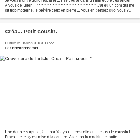
Je vous montre donc l'escalier ... Il se trouve dans un immeuble très ancien ..
A vous de juger !... ************************************** J'ai eu un com qui me
dit trop moderne, je préfère ceux en pierre ... Vous en pensez quoi vous ?
Moderne ou Ancien...
Créa... Petit cousin.
Publié le 18/06/2010 à 17:22
Par
bricabrocamoi
Une double surprise, faite par Youyou .... c'est elle qui a cousu le coussin !...
Bravo ... elle s'y est mise à la couture. Attention la machine chauffe