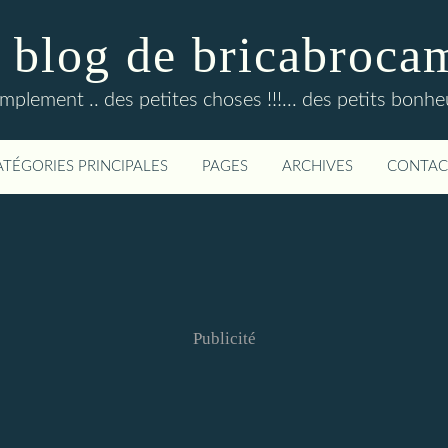
 blog de bricabroca
mplement .. des petites choses !!!... des petits bonheur
ATÉGORIES PRINCIPALES
PAGES
ARCHIVES
CONTAC
Publicité