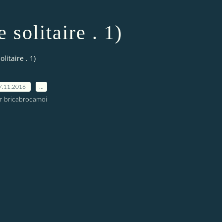
 solitaire . 1)
litaire . 1)
7.11.2016
…
r bricabrocamoi